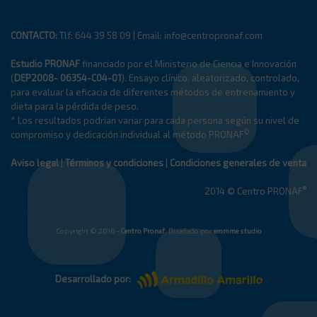
CONTACTO:
Tlf: 644 39 58 09 | Email: info@centropronaf.com
Estudio PRONAF
financiado por el Ministerio de Ciencia e Innovación
(
DEP2008- 06354-C04-01
). Ensayo clínico, aleatorizado, controlado,
para evaluar la eficacia de diferentes métodos de entrenamiento y
dieta para la pérdida de peso.
* Los resultados podrían variar para cada persona según su nivel de
©
compromiso y dedicación individual al método PRONAF
Aviso legal
|
Términos y condiciones
|
Condiciones generales de venta
®
2014 © Centro PRONAF
Copyright © 2016 -
Centro Pronaf
. Diseñado por
emmme studio
Desarrollado por: