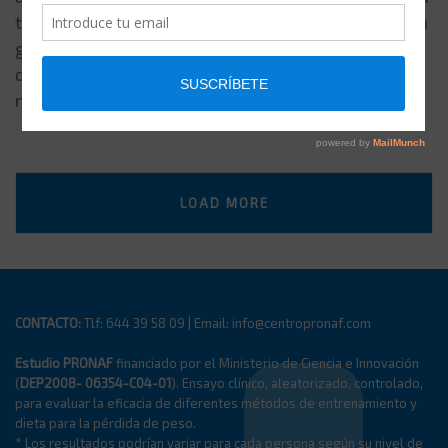
tendemos a eliminar todos aquellos que contengan
grasa. Normalmente se piensa que lo único que se
debe de hacer es reducir la ingesta de ésta para
mantener el peso. Por ello vamos […]
LOAD MORE
CONTACTO:
Tlf: 644 39 58 09 | Email: info@centropronaf.com
Estudio PRONAF
financiado por el Ministerio de Ciencia e Innovación
(
DEP2008- 06354-C04-01
). Ensayo clínico, aleatorizado, controlado,
para evaluar la eficacia de diferentes métodos de entrenamiento y
dieta para la pérdida de peso.
* Los resultados podrían variar para cada persona según su nivel de