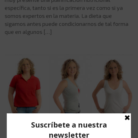
específica, tanto si es la primera vez como si ya
somos expertos en la materia. La dieta que
sigamos antes puede condicionarnos de tal forma
que en algunos […]
IMAGE