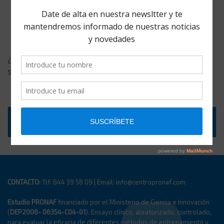
LAS 10 CLAVES PARA PERDER PESO Y
MANTERNERLO PARA SIEMPRE, PARTE I
enero 03, 2018
¿ Se puede perder peso y mantenerlo para
siempre? Estas son las 10 preguntas clave.
LOAD MORE
CONTACTO:
Tlf: 644 39 58 09 | Email: info@centropronaf.com
Estudio PRONAF
financiado por el Ministerio de Ciencia e Innovación
(
DEP2008- 06354-C04-01
). Ensayo clínico, aleatorizado, controlado,
para evaluar la eficacia de diferentes métodos de entrenamiento y