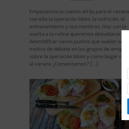
Empezamos la cuenta atrás para el verano
con ella la operación bikini, la nutrición, el
entrenamiento y sus mentiras. Hoy con la
vuelta a la rutina queremos desvelaros y
desmitificar varios puntos que suelen ser
motivo de debate en los grupos de amigos
sobre la operación bikini y como llegar mej
al verano ¿Comenzamos? […]