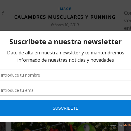
IMAGE
 y
Co
CALAMBRES MUSCULARES Y RUNNING
ver
febrero 18, 2019
en
op
¿Has tenido calambres mientras practicabas
de
running? Si eres runner seguro que has
mo
sufrido en algun momento calambres y has
or
sob
podido sentir ese dolor agudo, que te obliga a
en
parar y del que nunca te olvidarás. Todos
ve
hemos sufrido esa sensación tan dolorosa
conocida como “calambres musculares”
pero, ¿sabemos realmente qué son y a qué
se […]