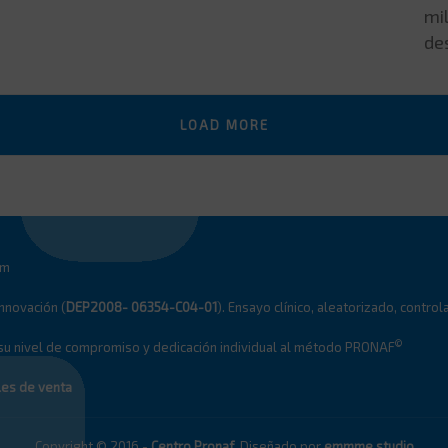
mi
de
LOAD MORE
om
Innovación (
DEP2008- 06354-C04-01
). Ensayo clínico, aleatorizado, contro
©
 su nivel de compromiso y dedicación individual al método PRONAF
les de venta
Copyright © 2016 -
Centro Pronaf
. Diseñado por
emmme studio