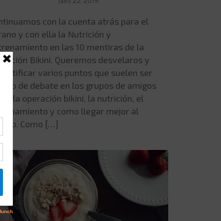
abril 22, 2019
ntinuamos con la cuenta atrás para el
ano y con ella la Nutrición y
trenamiento en las 10 mentiras de la
eración Bikini. Queremos desvelaros y
smitificar varios puntos que suelen ser
tivo de debate en los grupos de amigos
re la operación bikini, la nutrición, el
trenamiento y como llegar mejor al
rano. Como […]