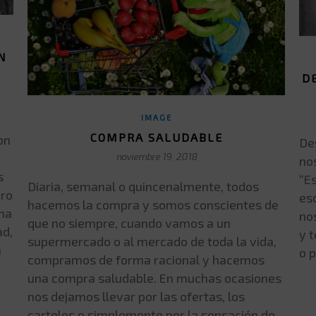
N
D
IMAGE
COMPRA SALUDABLE
on
De
noviembre 19, 2018
no
s
“E
Diaria, semanal o quincenalmente, todos
uro
es
hacemos la compra y somos conscientes de
na
nos
que no siempre, cuando vamos a un
ad,
y 
supermercado o al mercado de toda la vida,
n
o 
compramos de forma racional y hacemos
una compra saludable. En muchas ocasiones
nos dejamos llevar por las ofertas, los
carteles o simplemente por la sensación de