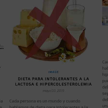
Ca
A
ha
IMAGE
hi
DIETA PARA INTOLERANTES A LA
pu
LACTOSA E HIPERCOLESTEROLEMIA
del
mayo 03, 2019
seg
o
de
Cada persona es un mundo y cuando
ia
una
hablamos de dieta para intolerantes a la
a