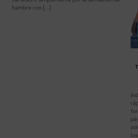
hambre con […]
Ín
rá
fo
pé
ad
lo